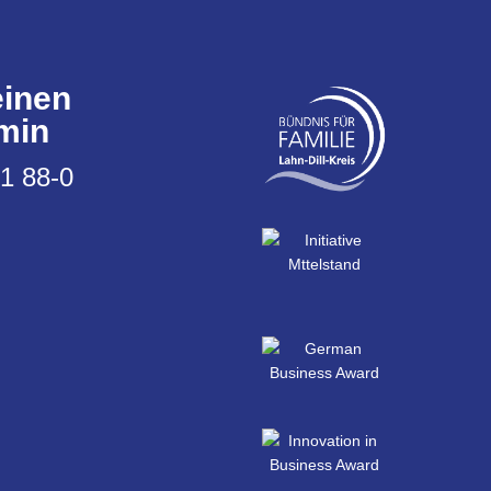
einen
min
91 88-0